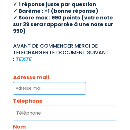
✓
1 réponse juste par question
✓
Barème : +1 (bonne réponse
)
✓
Score
max
:
990
points
(votre
note
sur
39
se
ra
rap
p
ortée à une note sur
990
)
AVANT DE COMMENCER MERCI DE
TÉLÉCHARGER LE DOCUMENT SUIVANT
:
TEXTE
Adresse mail
Téléphone
Nom