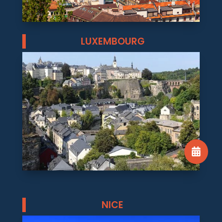
LUXEMBOURG

NICE