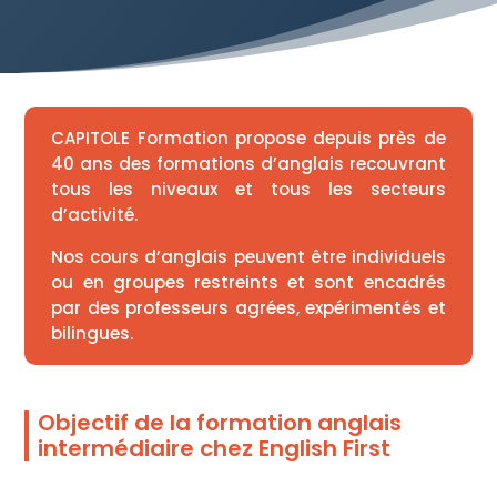
CAPITOLE Formation propose depuis près de
40 ans des formations d’anglais recouvrant
tous les niveaux et tous les secteurs
d’activité.
Nos cours d’anglais peuvent être individuels
ou en groupes restreints et sont encadrés
par des professeurs agrées, expérimentés et
bilingues.
Objectif de la formation anglais
intermédiaire
chez English First