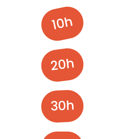
10h
20h
30h